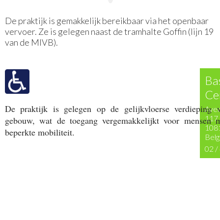
De praktijk is gemakkelijk bereikbaar via het openbaar
vervoer. Ze is gelegen naast de tramhalte Goffin (lijn 19
van de MIVB).
Bas
Ce
De praktijk is gelegen op de gelijkvloerse verdieping 
Aven
117
gebouw, wat de toegang vergemakkelijkt voor mensen 
108
beperkte mobiliteit.
Belg
02 /